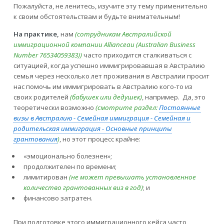
Пожалуйста, не ленитесь, изучите эту тему применительно
к своим обстоятельствам и будьте внимательным!
На практике,
нам
(сотрудникам Австралийской
иммиграционной компании Allianceau (Australian Business
Number 76534059383))
часто приходится сталкиваться с
ситуацией, когда успешно иммигрировавшая в Австралию
семья через несколько лет проживания в Австралии просит
нас помочь им иммигрировать в Австралию кого-то из
своих родителей
(бабушек или дедушек)
, например. Да, это
теоретически возможно
(смотрите раздел:
Постоянные
визы в Австралию - Семейная иммиграция - Семейная и
родительская иммиграция - Основные принципы
грантования
)
, но этот процесс крайне:
«эмоционально болезнен»;
продолжителен по времени;
лимитирован
(не может превышать установленное
количество грантованных виз в год)
; и
финансово затратен.
При подготовке этого иммиграционного кейса часто