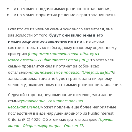
и на момент подачи иммиграционного заявления,
и на момент принятия решение о грантовании визы.
Если кто-то из членов семьи основного заявителя, вне
зависимости от того,
будут они включены в его
иммиграционное заявление или нет
, не сможет
соответствовать хотя бы одному визовому оценочному
критерию
(например: соответствие одному из
многочисленных Public Interest Criteria (PIC))
, то этот член
семьи«провалится сам и потянет за собой всех
остальных»
(так называемое правило: “One fails, all fail”)
и
запрашиваемая виза не будет грантована ни одному
человеку, включенному в это иммиграционное заявление.
С другой стороны, неупоминание о имеющемся члене
семьи
(умалчивание - сознательное или
несознательное)
может повлечь ещё более неприятные
последствия в виде нарушенияодного из Public Interest
Criteria (PIC) 4020. Об этом смотрите в разделе:
Горячая
линия – Общая информация – Ответ 17
.