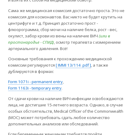
и взять их с собой на медицинский осмотр.
Сама же медицинская комиссия достаточно проста. Это не
комиссия для космонавтов. Вас никто не будет крутить на
центрифуге и т.д. Принцип достаточно прост -
флюорограмма, сбор мочи на наличие белка, рост - вес,
окулист, забор крови из вены на наличие ВИЧ
(или в
простонародье - СПИД)
, осмотр терапевта с измерением
артериального давления. Всё!
Основные требования к прохождению медицинской
комиссии регулируются
[ IMMI 13/114 .pdf ]
, а также
дублируются в формах:
Form 1071i - permanent entry
,
Form 1163i - temporary entry
.
От сдачи крови на наличие ВИЧ-инфекции освобождаются
лица, не достигшие 15-летнего возраста. Однако, в случае
особых обстоятельств, Medical Officer of the Commonwealth
(MOC) может потребовать сдать любое количество
дополнительных анализов или обследований.
Если беременным женщинам требуется пройти