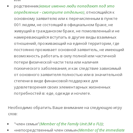
родственник
(какие именно люди попадают под это
определение – смотрите отдельно)
, относящийся к
основному заявителю или к перечисленным в пункте
001 людям, не состоящий в официальном браке, не
живущий в гражданском браке, не помолвленный и не
намеревающийся вступать в другие виды взаимных
отношений, проживающий на единой территории, где
постоянно проживает основной заявитель, не имеющий
возможность работать в силу полной или частичной
потери физической части тела или наличия
психического заболевания, и как следствие зависимый
от основного заявителя полностью или в значительной
степени в виде финансовой поддержке для
удовлетворения своих элементарных жизненных
потребностей в: еде, одежде и ночлеге.
Необходимо обратить Ваше внимание на следующую игру
слов:
"член семьи"
(Member of the Family Unit (M о FU))
;
«непосредственный член семьи»
(Member of the immediate