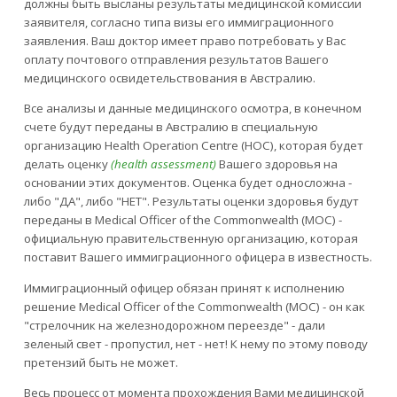
должны быть высланы результаты медицинской комиссии
заявителя, согласно типа визы его иммиграционного
заявления. Ваш доктор имеет право потребовать у Вас
оплату почтового отправления результатов Вашего
медицинского освидетельствования в Австралию.
Все анализы и данные медицинского осмотра, в конечном
счете будут переданы в Австралию в специальную
организацию Health Operation Centre (HOC), которая будет
делать оценку
(health assessment)
Вашего здоровья на
основании этих документов. Оценка будет односложна -
либо "ДА", либо "НЕТ". Результаты оценки здоровья будут
переданы в Medical Officer of the Commonwealth (MOC) -
официальную правительственную организацию, которая
поставит Вашего иммиграционного офицера в известность.
Иммиграционный офицер обязан принят к исполнению
решение Medical Officer of the Commonwealth (MOC) - он как
"стрелочник на железнодорожном переезде" - дали
зеленый свет - пропустил, нет - нет! К нему по этому поводу
претензий быть не может.
Весь процесс от момента прохождения Вами медицинской