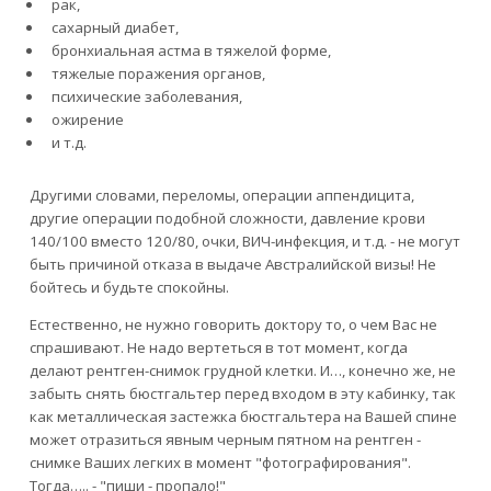
рак,
сахарный диабет,
бронхиальная астма в тяжелой форме,
тяжелые поражения органов,
психические заболевания,
ожирение
и т.д.
Другими словами, переломы, операции аппендицита,
другие операции подобной сложности, давление крови
140/100 вместо 120/80, очки, ВИЧ-инфекция, и т.д. - не могут
быть причиной отказа в выдаче Австралийской визы! Не
бойтесь и будьте спокойны.
Естественно, не нужно говорить доктору то, о чем Вас не
спрашивают. Не надо вертеться в тот момент, когда
делают рентген-снимок грудной клетки. И…, конечно же, не
забыть снять бюстгальтер перед входом в эту кабинку, так
как металлическая застежка бюстгальтера на Вашей спине
может отразиться явным черным пятном на рентген -
снимке Ваших легких в момент "фотографирования".
Тогда….. - "пиши - пропало!"