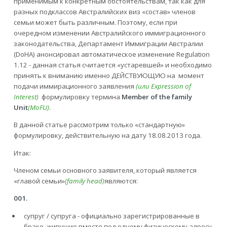
применимым к конкретным обстоятельствам, так как для
разных подклассов Австралийских виз «состав» членов
семьи может быть различным. Поэтому, если при
очередном изменении Австралийского иммиграционного
законодательства, Департамент Иммиграции Австралии
(DoHA) анонсировал автоматическое изменение Regulation
1.12 - данная статья считается «устаревшей» и необходимо
принять к вниманию именно ДЕЙСТВУЮЩУЮ на момент
подачи иммирационного заявления
(или Expression of
Interest)
формулировку термина
Member of the family
Unit
(MoFU)
.
В данной статье рассмотрим только «стандартную»
формулировку, действительную на дату 18.08.2013 года.
Итак:
Членом семьи основного заявителя, который является
«главой семьи»
(family head)
являются:
001.
супруг / супруга - официально зарегистрированные в
браке, живущие вместе под одному физическому адресу